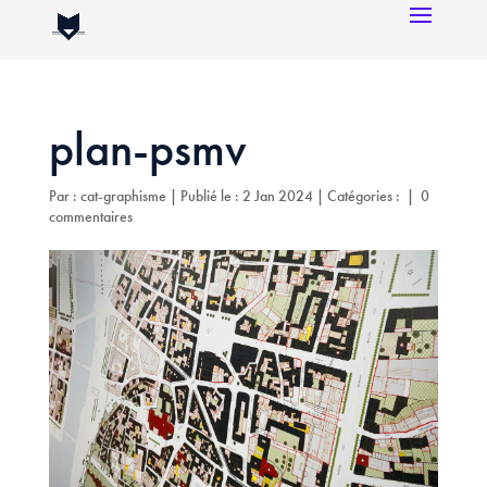
plan-psmv
Par :
cat-graphisme
|
Publié le : 2 Jan 2024
|
Catégories :
|
0
commentaires