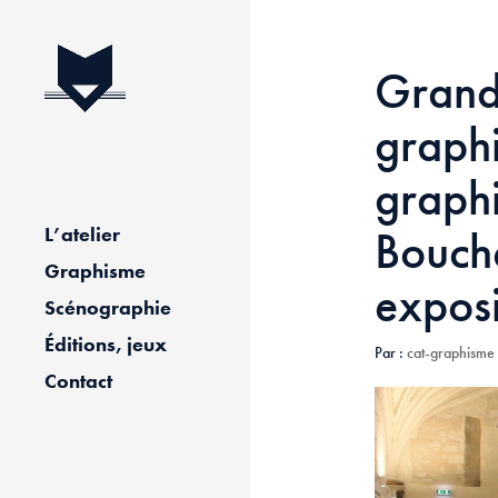
Grand
graph
graph
Bouche
L’atelier
Graphisme
exposi
Scénographie
Éditions, jeux
Par :
cat-graphisme
Contact