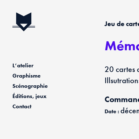
Jeu de cart
Mémo
L’atelier
20 cartes 
Graphisme
Illsutratio
Scénographie
Éditions, jeux
Commandi
Contact
déce
Date :