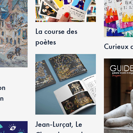
La course des
poètes
Curieux 
on
on
Jean-Lurçat, Le