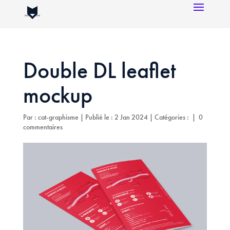
Double DL leaflet
mockup
Par :
cat-graphisme
|
Publié le : 2 Jan 2024
|
Catégories :
|
0
commentaires