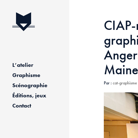
CIAP-
graph
Anger
Maine 
L’atelier
Graphisme
Par :
cat-graphisme
Scénographie
Éditions, jeux
Contact