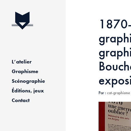
1870-
graph
graph
Bouche
L’atelier
Graphisme
exposi
Scénographie
Éditions, jeux
Par :
cat-graphisme
Contact