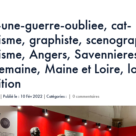
une-guerre-oubliee, cat-
isme, graphiste, scenogra
isme, Angers, Savenniere
maine, Maine et Loire, l
tion
|
Publié le : 10 Fév 2022
|
Catégories :
|
0 commentaires